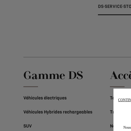
DS-SERVICE-ST
Gamme DS
Acc
Véhicules électriques
Technolog
CONTIN
Véhicules Hybrides rechargeables
Trouver un
SUV
Nous cont
Nous 