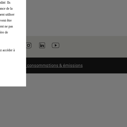
lité. Ils
ance de la
ent utiliser
vent être
ent ne pas
ère de
z accéder à
Retrouvez les consommations & émissions