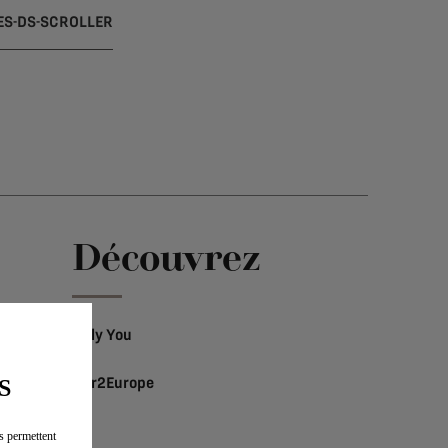
ES-DS-SCROLLER
e
Découvrez
Only You
Car2Europe
S
us permettent