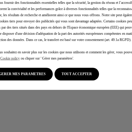
us fournir des fonctionnalités essentielles telles que la sécurité, la gestion du réseau et l’accessibi
un essai
orent la convivialité et les performances grâce à diverses fonctionnalités telles que la reconnaiss
e, les résultats de recherche et améliorent ainsi ce que nous vous offrons. Notre site peut égalem
ookies tiers pour envoyer des publicités qui vous sont davantage adaptées. Certains cookies peu
une offre
és par des tiers situés dans des pays en dehors de l'Espace économique européen (EEE) qui peuv
e disposer d'une décision d'adéquation de la part des autorités européennes compétentes en mati
ction des données. Dans ce cas, le transfert est basé sur votre consentement (art. 49.1a RGPD).
litique de confidentialité
Préférences cookies
us souhaitez en savoir plus sur les cookies que nous utilisons et comment les gérer, vous pouve
e
Cookie policy
ou cliquer sur ' Gérer mes paramètres'.
 courts, privilégiez la marche ou le vélo
#SeDéplacerMoinsPolluer
GERER MES PARAMETRES
TOUT ACCEPTER