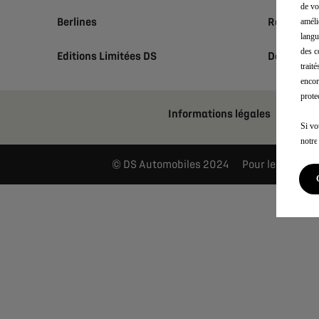
de vo
Berlines
Réserver 
améli
langu
des c
Editions Limitées DS
Demander 
trait
encor
prote
Informations légales
Po
Si vo
notr
DS Automobiles 2024
Pour les trajets