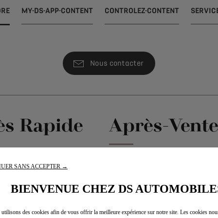
ORE
MY-DS-APP-CONTENT
CONTROLEZ-CONTENT
SERVIC
Nous contacter
ès Rapide
Après-Vent
ies
DS Services
UER SANS ACCEPTER →
 point de vente
Campagne de rappel
BIENVENUE CHEZ DS AUTOMOBILE
acter
utilisons des cookies afin de vous offrir la meilleure expérience sur notre site. Les cookies no