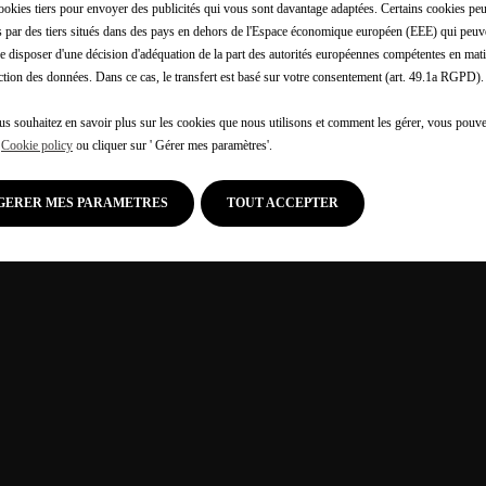
ookies tiers pour envoyer des publicités qui vous sont davantage adaptées. Certains cookies peu
és par des tiers situés dans des pays en dehors de l'Espace économique européen (EEE) qui peuv
e disposer d'une décision d'adéquation de la part des autorités européennes compétentes en mati
ction des données. Dans ce cas, le transfert est basé sur votre consentement (art. 49.1a RGPD).
us souhaitez en savoir plus sur les cookies que nous utilisons et comment les gérer, vous pouve
e
Cookie policy
ou cliquer sur ' Gérer mes paramètres'.
GERER MES PARAMETRES
TOUT ACCEPTER