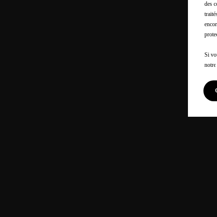
des c
trait
encor
prote
Si vo
notr