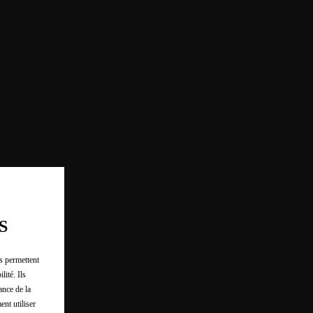
S
us permettent
lité. Ils
ance de la
ent utiliser