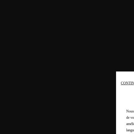
CONTIN
Nous 
de vo
améli
langu