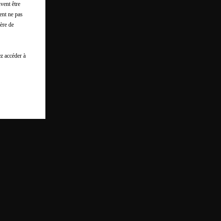
vent être
ent ne pas
ère de
z accéder à