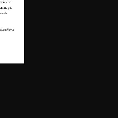
vent être
ent ne pas
ère de
z accéder à