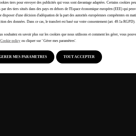
ookies tiers pour envoyer des publicités qui vous sont davantage adaptées. Certains cookies peu
és par des tiers situés dans des pays en dehors de l'Espace économique européen (EEE) qui peuv
e disposer d'une décision d'adéquation de la part des autorités européennes compétentes en mati
ction des données. Dans ce cas, le transfert est basé sur votre consentement (art. 49.1a RGPD).
us souhaitez en savoir plus sur les cookies que nous utilisons et comment les gérer, vous pouve
e
Cookie policy
ou cliquer sur ' Gérer mes paramètres'.
GERER MES PARAMETRES
TOUT ACCEPTER