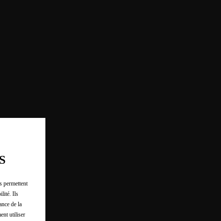
S
us permettent
lité. Ils
ance de la
ent utiliser