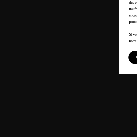
des c
trait
encor
prote
Si vo
notr