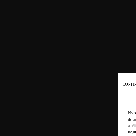
CONTIN
Nous 
de vo
améli
langu