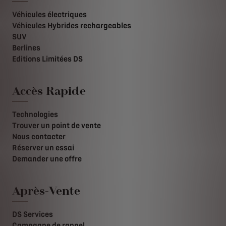
Véhicules électriques
Véhicules Hybrides rechargeables
SUV
Berlines
Editions Limitées DS
Accès Rapide
Technologies
Trouver un point de vente
Nous contacter
Réserver un essai
Demander une offre
Après-Vente
DS Services
Campagne de rappel