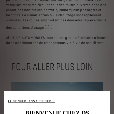
véhicules mesurés circulent sur des routes ouvertes dans des
conditions habituelles de trafic, embarquant passagers et
bagages. La climatisation ou le chauffage sont également
sollicités. Les routes empruntent des dénivelés représentatifs
des conditions d’usage
.
Les chiffres communiqués, qui sont à disti
Ainsi, DS AUTOMOBILES, marque du groupe Stellantis s’inscrit
dans une démarche de transparence vis-à-vis de ses clients.
POUR ALLER PLUS LOIN
CONTINUER SANS ACCEPTER →
BIENVENUE CHEZ DS