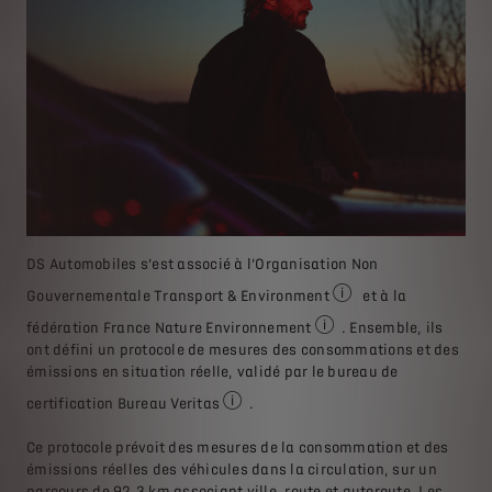
DS Automobiles s’est associé à l’Organisation Non
Gouvernementale Transport & Environment
et à la
Transport & Environnem
fédération France Nature Environnement
. Ensemble, ils
France Nature Environneme
ont défini un protocole de mesures des consommations et des
émissions en situation réelle, validé par le bureau de
certification Bureau Veritas
.
Bureau Veritas : bureau de certification
Ce protocole prévoit des mesures de la consommation et des
émissions réelles des véhicules dans la circulation, sur un
parcours de 92,3 km associant ville, route et autoroute. Les