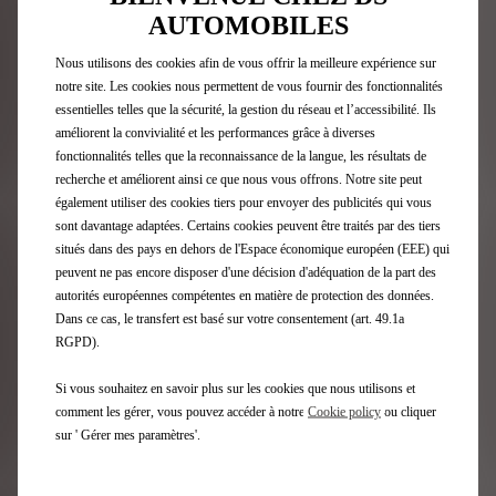
AUTOMOBILES
Nous utilisons des cookies afin de vous offrir la meilleure expérience sur
notre site. Les cookies nous permettent de vous fournir des fonctionnalités
essentielles telles que la sécurité, la gestion du réseau et l’accessibilité. Ils
améliorent la convivialité et les performances grâce à diverses
Politique Environnementale
fonctionnalités telles que la reconnaissance de la langue, les résultats de
recherche et améliorent ainsi ce que nous vous offrons. Notre site peut
également utiliser des cookies tiers pour envoyer des publicités qui vous
Découvrez notre programme et nos mesures.
sont davantage adaptées. Certains cookies peuvent être traités par des tiers
situés dans des pays en dehors de l'Espace économique européen (EEE) qui
peuvent ne pas encore disposer d'une décision d'adéquation de la part des
En savoir plus
autorités européennes compétentes en matière de protection des données.
Dans ce cas, le transfert est basé sur votre consentement (art. 49.1a
RGPD).
Si vous souhaitez en savoir plus sur les cookies que nous utilisons et
comment les gérer, vous pouvez accéder à notre
Cookie policy
ou cliquer
sur ' Gérer mes paramètres'.