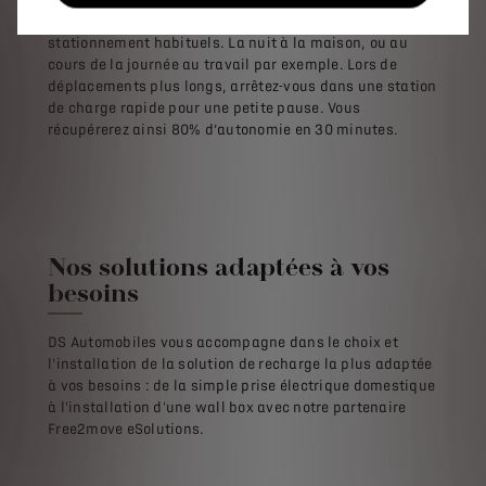
Vous pouvez opter pour une recharge sur vos lieux de
stationnement habituels. La nuit à la maison, ou au
cours de la journée au travail par exemple. Lors de
déplacements plus longs, arrêtez-vous dans une station
de charge rapide pour une petite pause. Vous
récupérerez ainsi 80% d’autonomie en 30 minutes.
Nos solutions adaptées à vos
besoins
DS Automobiles vous accompagne dans le choix et
l'installation de la solution de recharge la plus adaptée
à vos besoins : de la simple prise électrique domestique
à l'installation d'une wall box avec notre partenaire
Free2move eSolutions.