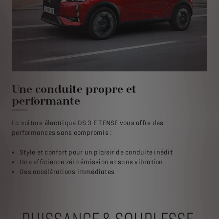
Une conduite propre et
Un
performante
Cont
pro
La voiture électrique DS 3 E-TENSE vous offre des
cir
performances sans compromis :
Style et confort pour un plaisir de conduite inédit
Une efficience zéro émission et sans vibration
Des accélérations immédiates