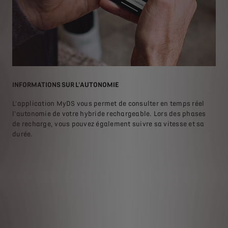
DE
INFORMATIONS SUR L'AUTONOMIE
CHA
L'application MyDS vous permet de consulter en temps réel
Ave
l'autonomie de votre hybride rechargeable. Lors des phases
MyD
ack
de recharge, vous pouvez également suivre sa vitesse et sa
pro
y
durée.
cré
t
E-