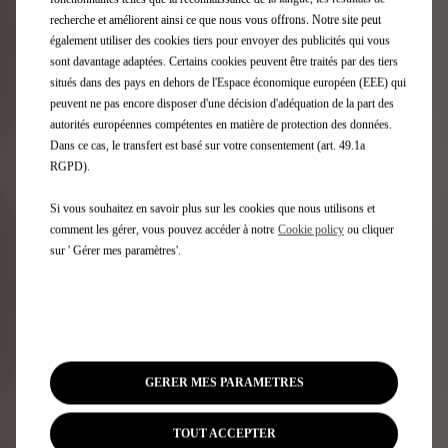
recherche et améliorent ainsi ce que nous vous offrons. Notre site peut
également utiliser des cookies tiers pour envoyer des publicités qui vous
CALCULEZ L'AUTONOMIE
sont davantage adaptées. Certains cookies peuvent être traités par des tiers
situés dans des pays en dehors de l'Espace économique européen (EEE) qui
peuvent ne pas encore disposer d'une décision d'adéquation de la part des
autorités européennes compétentes en matière de protection des données.
Ajustez les paramètres ci-dessous pour découvrir votre
Dans ce cas, le transfert est basé sur votre consentement (art. 49.1a
autonomie réelle
RGPD).
Si vous souhaitez en savoir plus sur les cookies que nous utilisons et
RECHARGE
comment les gérer, vous pouvez accéder à notre
Cookie policy
ou cliquer
sur ' Gérer mes paramètres'.
C'est toujours le bon moment
pour recharger
Il existe différentes façons de recharger la batterie de
GERER MES PARAMETRES
votre voiture électrique. Selon le mode de recharge que
vous choisissez, le temps de charge sera plus ou moins
long.
TOUT ACCEPTER