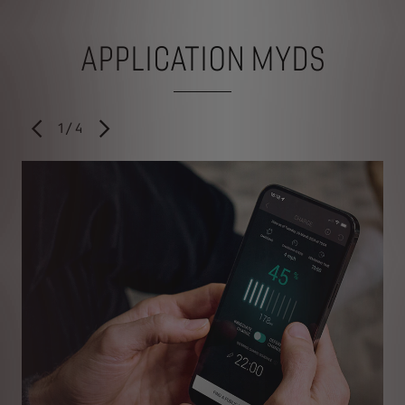
APPLICATION MYDS
1
/
4
PRÉCÉDENT
SUIVANT